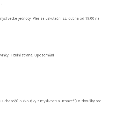
.
myslivecké jednoty. Ples se uskuteční 22. dubna od 19:00 na
vinky
,
Titulní strana
,
Upozornění
u uchazečů o zkoušky z myslivosti a uchazečů o zkoušky pro