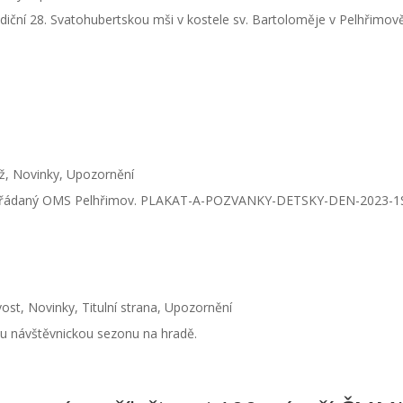
diční 28. Svatohubertskou mši v kostele sv. Bartoloměje v Pelhřimově
ž
,
Novinky
,
Upozornění
 pořádaný OMS Pelhřimov. PLAKAT-A-POZVANKY-DETSKY-DEN-2023-1
vost
,
Novinky
,
Titulní strana
,
Upozornění
vou návštěvnickou sezonu na hradě.