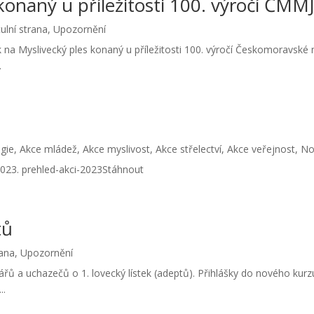
onaný u příležitosti 100. výročí ČMMJ
tulní strana
,
Upozornění
 na Myslivecký ples konaný u příležitosti 100. výročí Českomoravské 
.
3
gie
,
Akce mládež
,
Akce myslivost
,
Akce střelectví
,
Akce veřejnost
,
No
023. prehled-akci-2023Stáhnout
tů
rana
,
Upozornění
 a uchazečů o 1. lovecký lístek (adeptů). Přihlášky do nového kurz
..