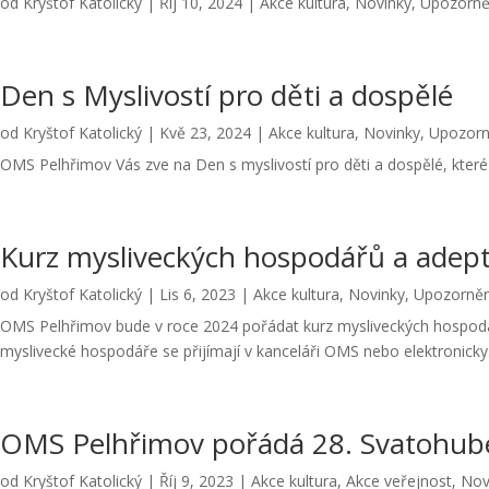
od
Kryštof Katolický
|
Říj 10, 2024
|
Akce kultura
,
Novinky
,
Upozorně
Den s Myslivostí pro děti a dospělé
od
Kryštof Katolický
|
Kvě 23, 2024
|
Akce kultura
,
Novinky
,
Upozorn
OMS Pelhřimov Vás zve na Den s myslivostí pro děti a dospělé, kter
Kurz mysliveckých hospodářů a adep
od
Kryštof Katolický
|
Lis 6, 2023
|
Akce kultura
,
Novinky
,
Upozorněn
OMS Pelhřimov bude v roce 2024 pořádat kurz mysliveckých hospodářů
myslivecké hospodáře se přijímají v kanceláři OMS nebo elektronicky.
OMS Pelhřimov pořádá 28. Svatohub
od
Kryštof Katolický
|
Říj 9, 2023
|
Akce kultura
,
Akce veřejnost
,
Nov