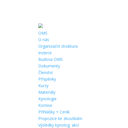
Telefon:
+420 602 771 321 |
Email:
pelhrimov@cmmj.cz
|
Adresa:
OMS
O nás
Organizační struktura
Inzerce
Budova OMS
Dokumenty
Členství
Příspěvky
Kurzy
Materiály
Kynologie
Komise
Přihlášky + Ceník
Propozice ke zkouškám
Výsledky kynolog. akcí