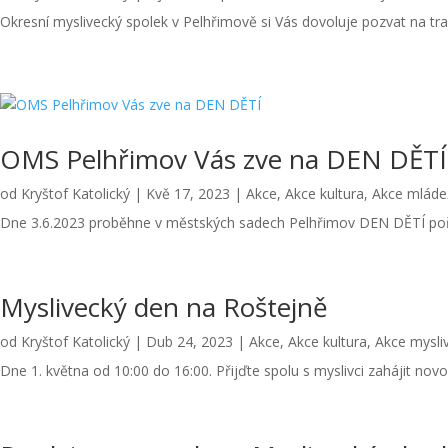
Okresní myslivecký spolek v Pelhřimově si Vás dovoluje pozvat na tra
OMS Pelhřimov Vás zve na DEN DĚTÍ
od
Kryštof Katolický
|
Kvě 17, 2023
|
Akce
,
Akce kultura
,
Akce mláde
Dne 3.6.2023 proběhne v městských sadech Pelhřimov DEN DĚTÍ
Myslivecký den na Roštejně
od
Kryštof Katolický
|
Dub 24, 2023
|
Akce
,
Akce kultura
,
Akce mysli
Dne 1. května od 10:00 do 16:00. Přijďte spolu s myslivci zahájit no