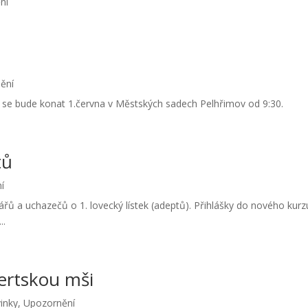
ní
ění
é se bude konat 1.června v Městských sadech Pelhřimov od 9:30.
tů
í
 a uchazečů o 1. lovecký lístek (adeptů). Přihlášky do nového kurz
..
ertskou mši
inky
,
Upozornění