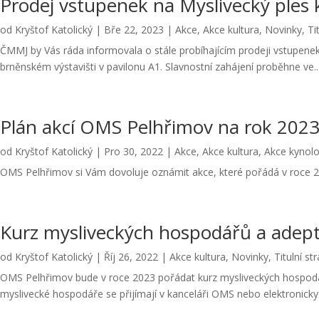
Prodej vstupenek na Myslivecký ples k
od
Kryštof Katolický
|
Bře 22, 2023
|
Akce
,
Akce kultura
,
Novinky
,
Ti
ČMMJ by Vás ráda informovala o stále probíhajícím prodeji vstupenek
brněnském výstavišti v pavilonu A1. Slavnostní zahájení proběhne ve..
Plán akcí OMS Pelhřimov na rok 202
od
Kryštof Katolický
|
Pro 30, 2022
|
Akce
,
Akce kultura
,
Akce kynolo
OMS Pelhřimov si Vám dovoluje oznámit akce, které pořádá v roce 2
Kurz mysliveckých hospodářů a adep
od
Kryštof Katolický
|
Říj 26, 2022
|
Akce kultura
,
Novinky
,
Titulní st
OMS Pelhřimov bude v roce 2023 pořádat kurz mysliveckých hospodářů
myslivecké hospodáře se přijímají v kanceláři OMS nebo elektronicky.